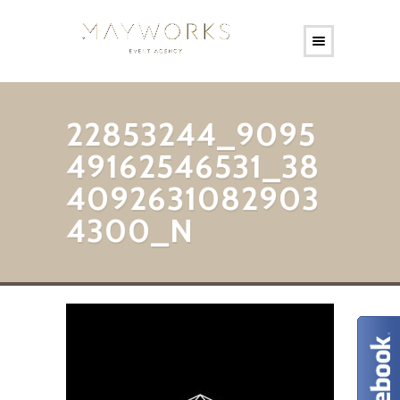
22853244_9095
49162546531_38
4092631082903
4300_N