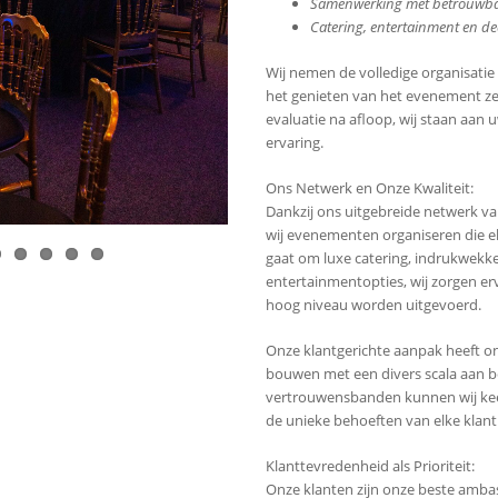
Samenwerking met betrouwbar
Catering, entertainment en de
Wij nemen de volledige organisatie 
het genieten van het evenement zel
evaluatie na afloop, wij staan aan 
ervaring.
Ons Netwerk en Onze Kwaliteit:
Dankzij ons uitgebreide netwerk va
wij evenementen organiseren die el
gaat om luxe catering, indrukwekke
entertainmentopties, wij zorgen er
hoog niveau worden uitgevoerd.
Onze klantgerichte aanpak heeft on
bouwen met een divers scala aan be
vertrouwensbanden kunnen wij keer 
de unieke behoeften van elke klant
Klanttevredenheid als Prioriteit:
Onze klanten zijn onze beste ambas