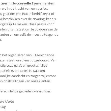
tner in Succesvolle Evenementen
 we in de kracht van een perfect
 gaat om een intiem bedrijfsfeest of
ij beschikken over de ervaring, kennis
rgetelijk te maken. Onze passie voor
llen ons in staat om te voldoen aan de
lanten en om zelfs de meest uitdagende
n.
in het organiseren van uiteenlopende
zen staat van dienst opgebouwd. Van
stigieuze gala’s en grootschalige
 dat elk event uniek is. Daarom
oonlijke aandacht en zorgen wij ervoor
e en doelstellingen van onze klanten.
 verschillende gebieden, waaronder:
eve ideeën
nning