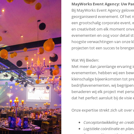
MayWorks Event Agency: Uw Par
Bij MayWorks Event Agency geloven
georganiseerd evenement. Of het nu
een grootschalig corporate event, w
en creativiteit om elk moment onve
evenementen en oog voor detail ste
hoogste verwachtingen van onze k
projecten tot een succes te brenge
Wat Wij Bieden:
Met meer dan jarenlange ervaring 
evenementen, hebben wij een bewe
kleinschalige bijeenkomsten tot pre
bedrijfsevenementen, wij begrijpen
benaderen wij elk project met pers
dat het perfect aansluit bij de visi
Onze expertise strekt zich uit over
Conceptontwikkeling en creati
Logistieke coördinatie en pla