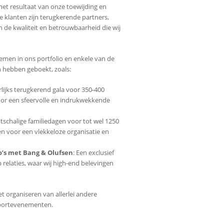
het resultaat van onze toewijding en
e klanten zijn terugkerende partners,
n de kwaliteit en betrouwbaarheid die wij
nemen in ons portfolio en enkele van de
n hebben geboekt, zoals:
arlijks terugkerend gala voor 350-400
voor een sfeervolle en indrukwekkende
otschalige familiedagen voor tot wel 1250
en voor een vlekkeloze organisatie en
o’s met Bang & Olufsen
: Een exclusief
 relaties, waar wij high-end belevingen
t organiseren van allerlei andere
sportevenementen.