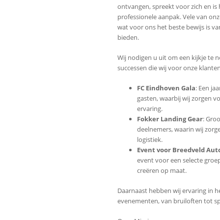
ontvangen, spreekt voor zich en is 
professionele aanpak. Vele van onz
wat voor ons het beste bewijs is va
bieden.
Wij nodigen u uit om een kijkje te 
successen die wij voor onze klante
FC Eindhoven Gala
: Een ja
gasten, waarbij wij zorgen 
ervaring.
Fokker Landing Gear
: Gro
deelnemers, waarin wij zorg
logistiek.
Event voor Breedveld Aut
event voor een selecte groep
creëren op maat.
Daarnaast hebben wij ervaring in he
evenementen, van bruiloften tot 