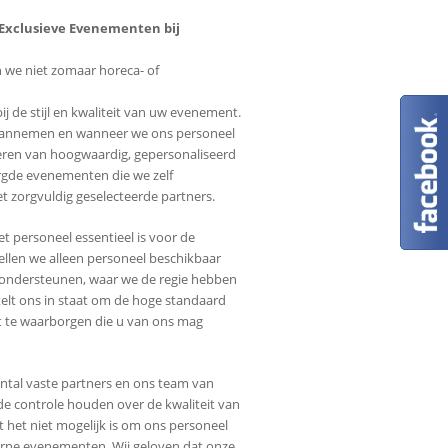
 Exclusieve Evenementen bij
 we niet zomaar horeca- of
j de stijl en kwaliteit van uw evenement.
e aannemen en wanneer we ons personeel
everen van hoogwaardig, gepersonaliseerd
orgde evenementen die we zelf
 zorgvuldig geselecteerde partners.
et personeel essentieel is voor de
llen we alleen personeel beschikbaar
 ondersteunen, waar we de regie hebben
stelt ons in staat om de hoge standaard
it te waarborgen die u van ons mag
tal vaste partners en ons team van
 controle houden over de kwaliteit van
t het niet mogelijk is om ons personeel
terne evenementen. Wij geloven dat onze