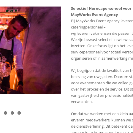
Selectief Horecapersoneel voor
MayWorks Event Agency
Bij MayWorks Event Agency leveren
cateringpersoneel –
wij leveren vakmensen die passen bi
We zijn bewust selectief in wie w
inzetten. Onze focus ligt op het l
servicepersoneel voor totaal verz
organiseren of in samenwerking met
Wij begrijpen dat de kwaliteit van h
beleving van uw gasten. Daarom ste
voor evenementen die we volledig
over het proces en de service. Dit 
van gastvrijheid en professionalite
verwachten.
Omdat we werken met een klein aan
ervaren medewerkers, kunnen we de
de dienstverlening. Dit betekent da
zomaar in te huren voor losse, ex