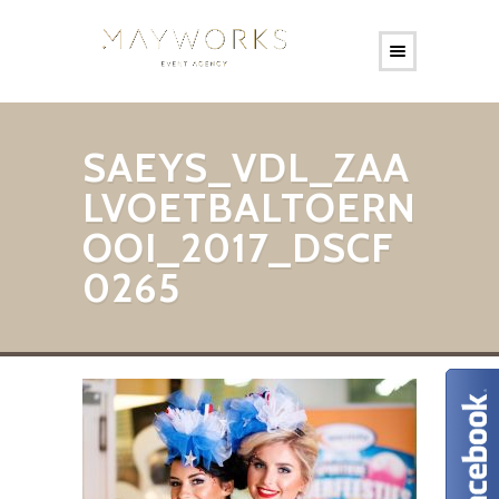
SAEYS_VDL_ZAA
LVOETBALTOERN
OOI_2017_DSCF
0265