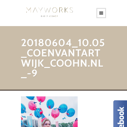
20180604_10.05
_COENVANTART
WIJK_COOHN.NL
_-9