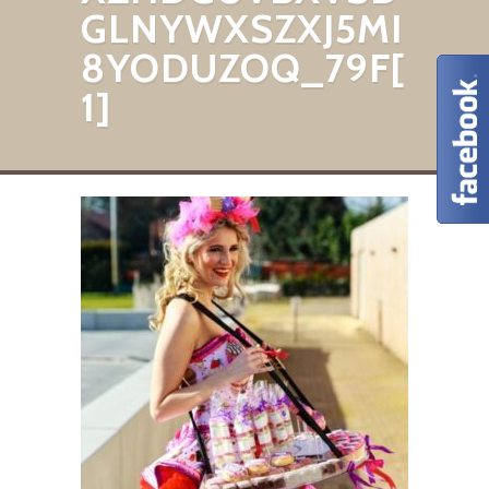
GLNYWXSZXJ5MI
8YODUZOQ_79F[
1]