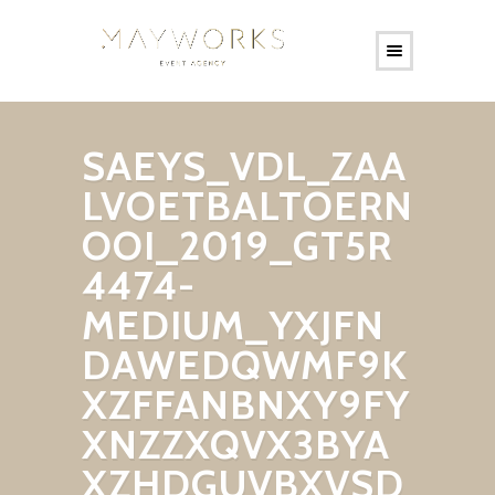
SAEYS_VDL_ZAA
LVOETBALTOERN
OOI_2019_GT5R
4474-
MEDIUM_YXJFN
DAWEDQWMF9K
XZFFANBNXY9FY
XNZZXQVX3BYA
XZHDGUVBXVSD