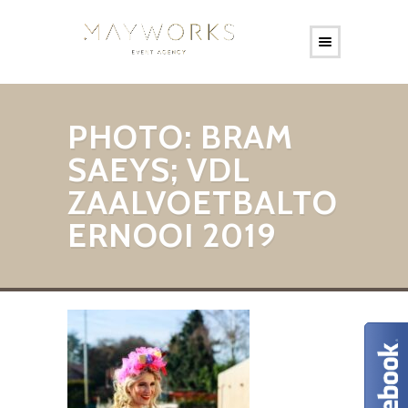
PHOTO: BRAM
SAEYS; VDL
ZAALVOETBALTO
ERNOOI 2019