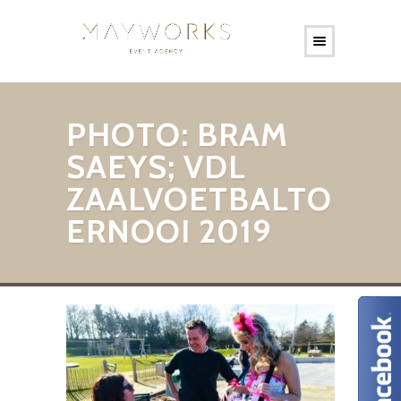
PHOTO: BRAM
SAEYS; VDL
ZAALVOETBALTO
ERNOOI 2019